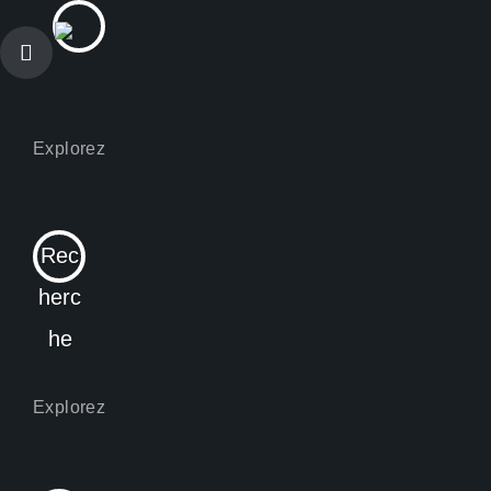
Rec
herc
he