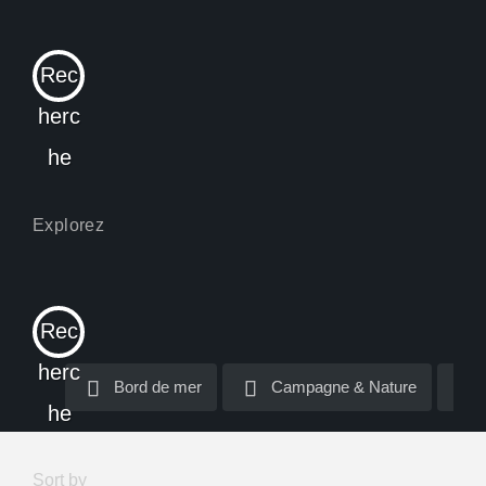
Rec
herc
he
Rec
herc
Bord de mer
Bord de mer
Campagne & Nature
Campagne & Nature
he
Sort by