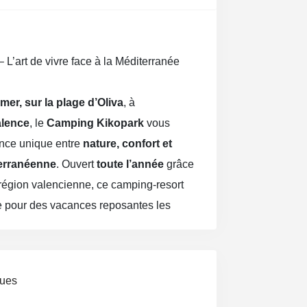
 L’art de vivre face à la Méditerranée
mer, sur la plage d’Oliva
, à
alence
, le
Camping Kikopark
vous
ence unique entre
nature, confort et
terranéenne
. Ouvert
toute l’année
grâce
a région valencienne, ce camping-resort
le pour des vacances reposantes les
végétation luxuriante
, le Kikopark
ques
ect à une superbe plage de sable fin
,