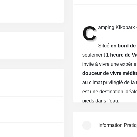
C
amping Kikopark –
Situé
en bord de 
seulement
1 heure de V
invite à vivre une expéri
douceur de vivre médi
au climat privilégié de l
est une destination idéa
pieds dans l’eau.
Implanté au cœur d’une
Information Prati
bénéficie d’un
accès dir