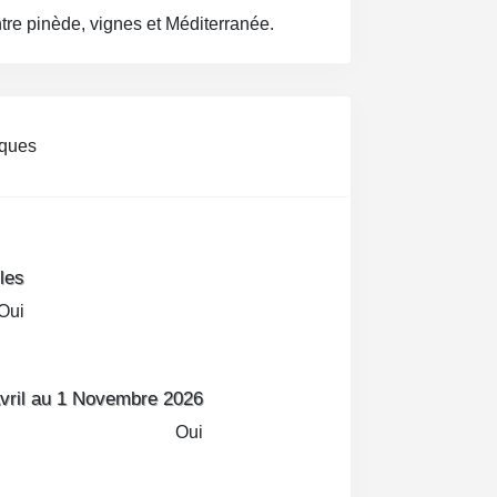
tre pinède, vignes et Méditerranée.
 de pinède
, le camping propose
eux, plats et ombragés
, ainsi qu’une
iques
ments haut de gamme
, dont des
acuzzi privé
, climatisation et prestations
les
d’un
espace aquatique spectaculaire
Oui
ec lagon, toboggans et rivière, ainsi que
Vignes”
dédié à la détente et au bien-
os, nombreuses activités sportives,
vril au 1 Novembre 2026
lètent l’offre.
Oui
nvivialité, le Camping Les Tournels est