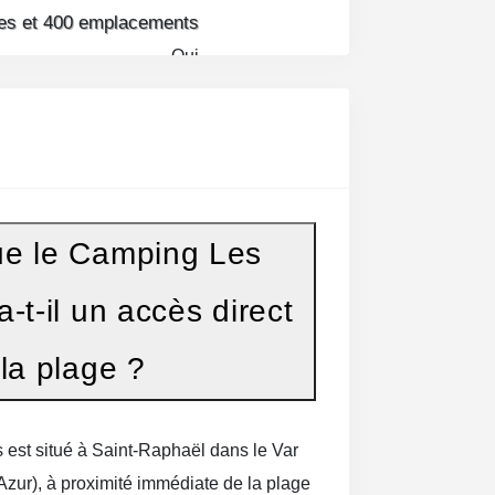
es et 400 emplacements
our des
vacances d’exception sur la
Oui
 ou en couple, à deux pas des plages
e.
 situation géographique à flanc de
llement adapté aux Personnes à
Oui
ue le Camping Les
a‑t‑il un accès direct
les, Les Tournels vous propose de
 un espace aquatique de 4000m2,
 la plage ?
restaurant-snack-bar, des espaces
s animations pour toute la famille.
est situé à Saint‑Raphaël dans le Var
arché vous accueille pour vos
zur), à proximité immédiate de la plage