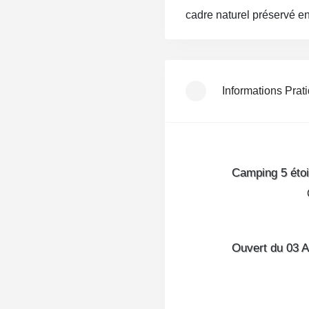
cadre naturel préservé en
Implanté sur
20 hectares
des
emplacements spaci
Informations Prat
large gamme d’
héberge
cottages Premium avec
j
de grand confort.
Camping 5 étoi
Les vacanciers profitent 
de 4 000 m²
, chauffé, av
d’un
spa “Entre Mer et 
être. Clubs enfants et ad
Ouvert du 03 A
animations et soirées comp
Alliant luxe, nature et co