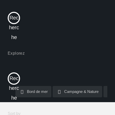
Rec
herc
he
Rec
herc
Bord de mer
Bord de mer
Campagne & Nature
Campagne & Nature
he
Sort by