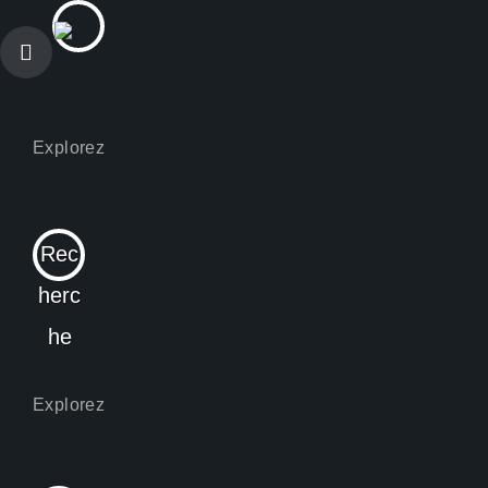
Rec
herc
he