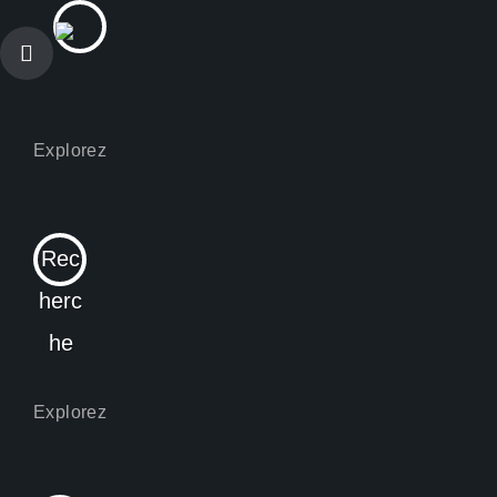
Rec
herc
he