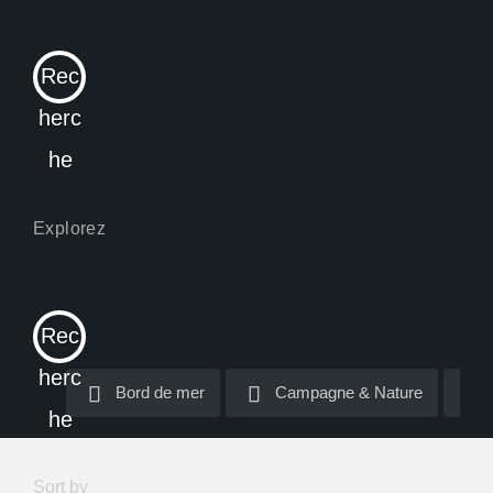
Rec
herc
he
Rec
herc
Bord de mer
Bord de mer
Campagne & Nature
Campagne & Nature
he
Sort by